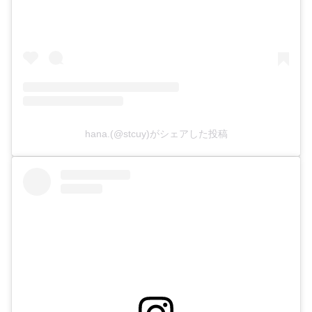
hana.(@stcuy)がシェアした投稿