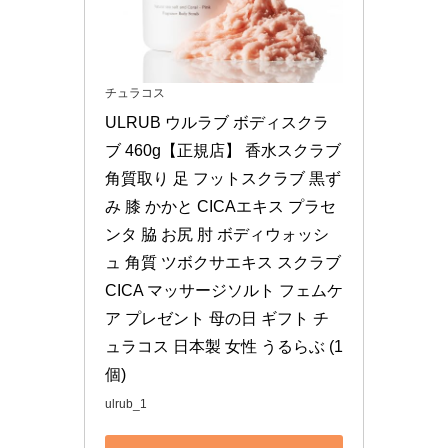
チュラコス
ULRUB ウルラブ ボディスクラ
ブ 460g【正規店】 香水スクラブ 
角質取り 足 フットスクラブ 黒ず
み 膝 かかと CICAエキス プラセ
ンタ 脇 お尻 肘 ボディウォッシ
ュ 角質 ツボクサエキス スクラブ 
CICA マッサージソルト フェムケ
ア プレゼント 母の日 ギフト チ
ュラコス 日本製 女性 うるらぶ (1
個)
ulrub_1