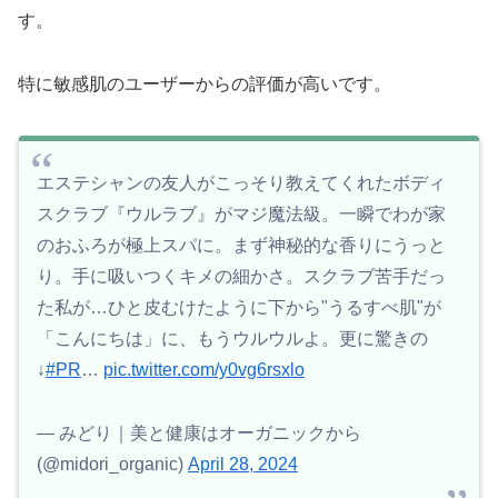
す。
特に敏感肌のユーザーからの評価が高いです。
エステシャンの友人がこっそり教えてくれたボディ
スクラブ『ウルラブ』がマジ魔法級。一瞬でわが家
のおふろが極上スパに。まず神秘的な香りにうっと
り。手に吸いつくキメの細かさ。スクラブ苦手だっ
た私が…ひと皮むけたように下から"うるすべ肌"が
「こんにちは」に、もうウルウルよ。更に驚きの
↓
#PR
…
pic.twitter.com/y0vg6rsxlo
— みどり｜美と健康はオーガニックから
(@midori_organic)
April 28, 2024