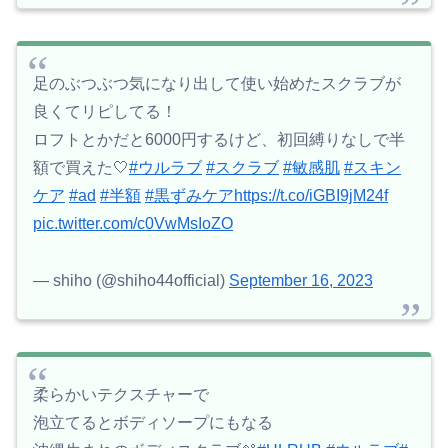
足のぶつぶつ気になり出して使い始めたスクラブが
良くてリピしてる！
ロフトとかだと6000円するけど、初回縛りなしで半
額で買えた🤍
#ウルラブ
#スクラブ
#敏感肌
#スキン
ケア
#ad
#半額
#黒ずみケア
https://t.co/iGBI9jM24f
pic.twitter.com/c0VwMsIoZO
— shiho (@shiho44official)
September 16, 2023
柔らかいテクスチャーで
泡立てるとボディソープにもなる