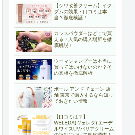
【シワ改善クリーム】イク
ダムの効果・口コミは本
当？徹底検証！
カシスパウダーはどこで買
える？人気の購入場所を徹
底解説！
ウーマシャンプーは本当に
買ってはいけないのか？そ
の真相を徹底解析
ボール アンド チェーン 店
舗 東京で購入するなら知っ
ておきたい情報
【口コミは？】
WELEDA(ヴェレダ) エーデ
ルワイスUVバリアクリーム
の評判について徹底調査！