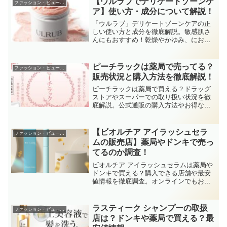
【ウルラブでデリケートゾーンケ
ファッション・ビューティー
ア】使い方・成分について解説！
「ウルラブ」デリケートゾーンケアの正
しい使い方と成分を徹底解説。敏感肌さ
んにもおすすめ！乾燥やかゆみ、におい
などのお悩みを解決し、自信あふれる毎
日へ。デリケートゾーン専用コスメを選
ぶ際のポイントもご紹介します。
ピーチラックは薬局で売ってる？
ファッション・ビューティー
販売状況と購入方法を徹底解説！
ピーチラックは薬局で買える？ドラッグ
ストアやスーパーでの取り扱い状況を徹
底解説。公式通販の購入方法やお得なキ
ャンペーン情報も紹介しています。
【ビオルチア アイラッシュセラ
ファッション・ビューティー
ムの販売店】薬局やドンキで売っ
てるのか調査！
ビオルチア アイラッシュセラムは薬局や
ドンキで買える？購入できる店舗や最安
値情報を徹底調査。オンラインでもお得
に手に入れる方法を解説！
ラスティーク シャンプーの取扱
ファッション・ビューティー
店は？ドンキや薬局で買える？最